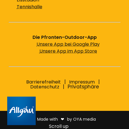
Tennishalle
Die Pfronten-Outdoor-App
Unsere App bei Google Play
Unsere App im App Store
Barrierefreiheit
Impressum
Privatsphäre
Datenschutz
Made with
❤︎
by OYA media
Scroll up